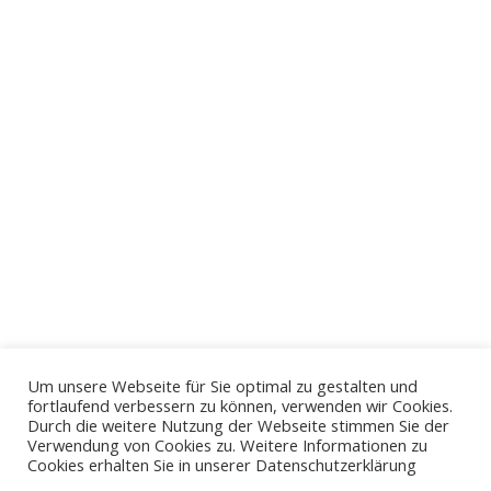
Sebastian Wohlrab
Schneidemühler Straße 7a | 81929 München
Email: info(at)deintrauredner.com
Web: www.deintrauredner.com
Impressum
Datenschutzerklärung
Um unsere Webseite für Sie optimal zu gestalten und
fortlaufend verbessern zu können, verwenden wir Cookies.
Durch die weitere Nutzung der Webseite stimmen Sie der
Verwendung von Cookies zu. Weitere Informationen zu
Cookies erhalten Sie in unserer Datenschutzerklärung