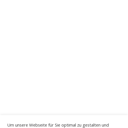
Kontakt
Sebastian Wohlrab
Schneidemühler Straße 7a | 81929 München
Email: info(at)deintrauredner.com
Web: www.deintrauredner.com
Impressum
Datenschutzerklärung
Um unsere Webseite für Sie optimal zu gestalten und