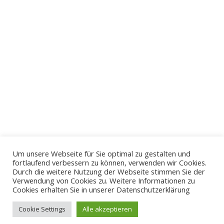
Schneidemühler Straße 7a | 81929 München
Email: info(at)deintrauredner.com
Web: www.deintrauredner.com
Impressum
Datenschutzerklärung
Um unsere Webseite für Sie optimal zu gestalten und
fortlaufend verbessern zu können, verwenden wir Cookies.
Durch die weitere Nutzung der Webseite stimmen Sie der
Verwendung von Cookies zu. Weitere Informationen zu
@2017. All Rights Reserved.
Cookies erhalten Sie in unserer Datenschutzerklärung
Cookie Settings
Alle akzeptieren