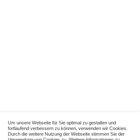
Kontakt
Sebastian Wohlrab
Schneidemühler Straße 7a | 81929 München
Email: info(at)deintrauredner.com
Web: www.deintrauredner.com
Impressum
Datenschutzerklärung
Um unsere Webseite für Sie optimal zu gestalten und
fortlaufend verbessern zu können, verwenden wir Cookies.
Durch die weitere Nutzung der Webseite stimmen Sie der
Verwendung von Cookies zu. Weitere Informationen zu